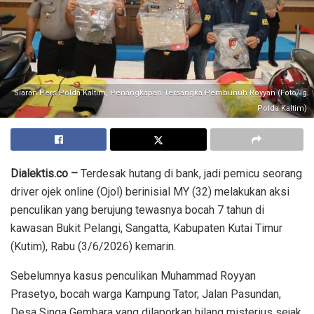
Siaran Pers Polda Kaltim, Penangkapan Tersangka Pembunuh Royyan (Foto/Ig
Polda Kaltim)
Dialektis.co –
Terdesak hutang di bank, jadi pemicu seorang
driver ojek online (Ojol) berinisial MY (32) melakukan aksi
penculikan yang berujung tewasnya bocah 7 tahun di
kawasan Bukit Pelangi, Sangatta, Kabupaten Kutai Timur
(Kutim), Rabu (3/6/2026) kemarin.
Sebelumnya kasus penculikan Muhammad Royyan
Prasetyo, bocah warga Kampung Tator, Jalan Pasundan,
Desa Singa Gembara yang dilaporkan hilang misterius sejak