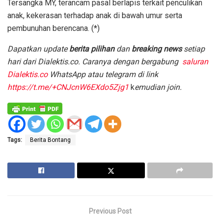
Tersangka MY, terancam pasal berlapis terkait penculikan
anak, kekerasan terhadap anak di bawah umur serta
pembunuhan berencana. (*)
D
apatkan update
berita pilihan
dan
breaking news
setiap
hari dari Dialektis.co. Caranya dengan bergabung
saluran
Dialektis.co
WhatsApp atau telegram di link
https://t.me/+CNJcnW6EXdo5Zjg1
k
emudian join.
Tags:
Berita Bontang
Previous Post