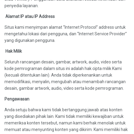
penyedia layanan.
Alamat IP atau IP Address
Situs kami menyimpan alamat “Internet Protocol” address untuk
mengetahui lokasi dari pengguna, dan “Internet Service Provider”
yang digunakan pengguna.
Hak Milik
Seluruh rancangan desain, gambar, artwork, audio, video serta
kode pemrograman dalam situs ini adalah hak cipta milik Kami
(kecuali ditentukan lain). Anda tidak diperkenankan untuk
memodifikasi, menyalin, mengubah atau menambah rancangan
desain, gambar artwork, audio, video serta kode pemrograman.
Pengawasan
Anda setuju bahwa kami tidak bertanggung jawab atas konten
yang disediakan pihak lain. Kami tidak memiliki kewajiban untuk
memeriksa konten tersebut, namun kami berhak menolak untuk
memuat atau menyunting konten yang dikirim. Kami memiliki hak