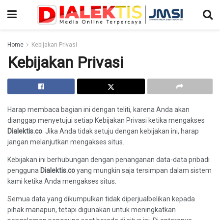
Home
Kebijakan Privasi
Kebijakan Privasi
Harap membaca bagian ini dengan teliti, karena Anda akan
dianggap menyetujui setiap Kebijakan Privasi ketika mengakses
Dialektis.co
. Jika Anda tidak setuju dengan kebijakan ini, harap
jangan melanjutkan mengakses situs.
Kebijakan ini berhubungan dengan penanganan data-data pribadi
pengguna
Dialektis.co
yang mungkin saja tersimpan dalam sistem
kami ketika Anda mengakses situs.
Semua data yang dikumpulkan tidak diperjualbelikan kepada
pihak manapun, tetapi digunakan untuk meningkatkan