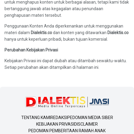
untuk menghapus konten untuk berbagai alasan, tetapi kami tidak
bertanggung jawab atas kegagalan atau penundaan
penghapusan materi tersebut.
Penggunaan Konten Anda diperkenankan untuk menggunakan
materi dalam
Dialektis.co
dan konten yang ditawarkan
Dialektis.co
hanya untuk keperluan pribadi, bukan tujuan komersial.
Perubahan Kebijakan Privasi
Kebijakan Privasi ini dapat diubah atau ditambah sewaktu-waktu.
Setiap perubahan akan ditampilkan di halaman ini.
TENTANG KAMI
REDAKSI
PEDOMAN MEDIA SIBER
KEBIJAKAN PRIVASI
DISCLAIMER
PEDOMAN PEMBERITAAN RAMAH ANAK