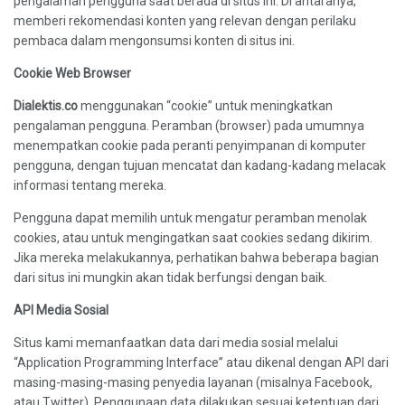
pengalaman pengguna saat berada di situs ini. Di antaranya,
memberi rekomendasi konten yang relevan dengan perilaku
pembaca dalam mengonsumsi konten di situs ini.
Cookie Web Browser
Dialektis.co
menggunakan “cookie” untuk meningkatkan
pengalaman pengguna. Peramban (browser) pada umumnya
menempatkan cookie pada peranti penyimpanan di komputer
pengguna, dengan tujuan mencatat dan kadang-kadang melacak
informasi tentang mereka.
Pengguna dapat memilih untuk mengatur peramban menolak
cookies, atau untuk mengingatkan saat cookies sedang dikirim.
Jika mereka melakukannya, perhatikan bahwa beberapa bagian
dari situs ini mungkin akan tidak berfungsi dengan baik.
API Media Sosial
Situs kami memanfaatkan data dari media sosial melalui
“Application Programming Interface” atau dikenal dengan API dari
masing-masing-masing penyedia layanan (misalnya Facebook,
atau Twitter). Penggunaan data dilakukan sesuai ketentuan dari