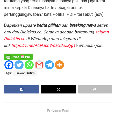
terutama yang terlalu banyak silpanya pak, dan juga kami
minta kepala Dinasnya hadir sebagai bentuk
pertanggungjawaban,” kata Politisi PDIP tersebut. (adv).
D
apatkan update
berita pilihan
dan
breaking news
setiap
hari dari Dialektis.co. Caranya dengan bergabung
saluran
Dialektis.co
di WhatsApp atau telegram di
link
https://t.me/+CNJcnW6EXdo5Zjg1
k
emudian join.
Tags:
Dewan Kutim
Previous Post