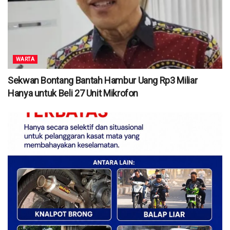
WARTA
Sekwan Bontang Bantah Hambur Uang Rp3 Miliar
Hanya untuk Beli 27 Unit Mikrofon