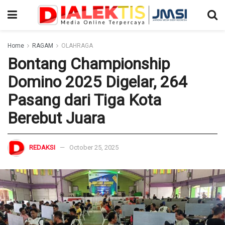
Home
RAGAM
OLAHRAGA
Bontang Championship
Domino 2025 Digelar, 264
Pasang dari Tiga Kota
Berebut Juara
REDAKSI
October 25, 2025