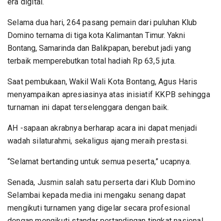
era digital.
Selama dua hari, 264 pasang pemain dari
puluhan Klub
Domino ternama di tiga kota Kalimantan Timur. Yakni
Bontang, Samarinda dan Balikpapan, berebut jadi yang
terbaik memperebutkan total
hadiah Rp 63,5 juta.
Saat pembukaan, Wakil Wali Kota Bontang, Agus Haris
menyampaikan apresiasinya atas inisiatif KKPB sehingga
turnaman ini dapat terselenggara dengan baik.
AH -sapaan akrabnya berharap acara ini dapat menjadi
wadah silaturahmi, sekaligus ajang meraih prestasi.
“Selamat bertanding untuk semua peserta,” ucapnya.
Senada, Jusmin salah satu perserta dari Klub Domino
Selambai kepada media ini mengaku senang dapat
mengikuti turnamen yang digelar secara profesional
dengan mengikuti standar pertandingan tingkat nasional.