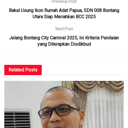
Previous Post
Bakal Usung Ikon Rumah Adat Papua, SDN 008 Bontang
Utara Siap Meriahkan BCC 2025
Next Post
Jelang Bontang City Carnival 2025, Ini Kriteria Penilaian
yang Diterapkan Disdikbud
Related
Posts