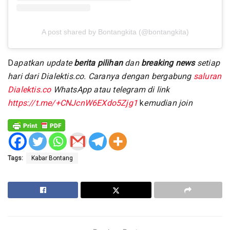
A post shared by Bontangkita (@bontangkita)
D
apatkan update
berita pilihan
dan
breaking news
setiap
hari dari Dialektis.co. Caranya dengan bergabung
saluran
Dialektis.co
WhatsApp atau telegram di link
https://t.me/+CNJcnW6EXdo5Zjg1
k
emudian join
Tags:
Kabar Bontang