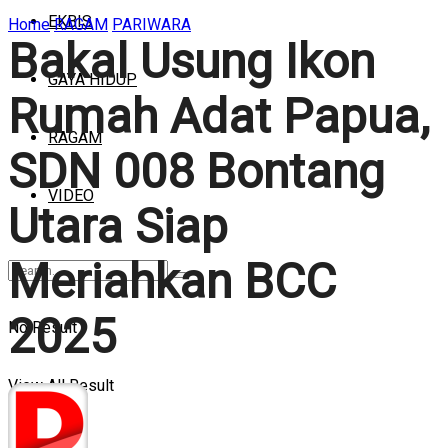
EKBIS
Home
RAGAM
PARIWARA
Bakal Usung Ikon
GAYA HIDUP
Rumah Adat Papua,
RAGAM
SDN 008 Bontang
VIDEO
Utara Siap
Meriahkan BCC
2025
No Result
View All Result