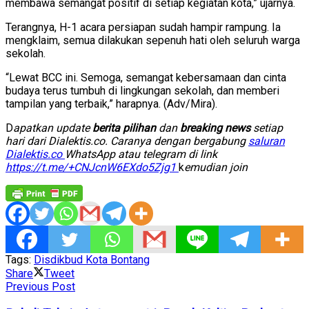
membawa semangat positif di setiap kegiatan kota,” ujarnya.
Terangnya, H-1 acara persiapan sudah hampir rampung. Ia
mengklaim, semua dilakukan sepenuh hati oleh seluruh warga
sekolah.
“Lewat BCC ini. Semoga, semangat kebersamaan dan cinta
budaya terus tumbuh di lingkungan sekolah, dan memberi
tampilan yang terbaik,” harapnya. (Adv/Mira).
D
apatkan update
berita pilihan
dan
breaking news
setiap
hari dari Dialektis.co. Caranya dengan bergabung
saluran
Dialektis.co
WhatsApp atau telegram di link
https://t.me/+CNJcnW6EXdo5Zjg1
k
emudian join
Tags:
Disdikbud Kota Bontang
Share
Tweet
Previous Post