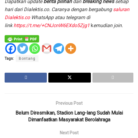
D
apatkan update
berita pilihan
dan
breaking news
setiap
hari dari Dialektis.co. Caranya dengan bergabung
saluran
Dialektis.co
WhatsApp atau telegram di
link
https://t.me/+CNJcnW6EXdo5Zjg1
k
emudian join.
Tags:
Bontang
Previous Post
Belum Diresmikan, Stadion Lang-lang Sudah Mulai
Dimanfaatkan Masyarakat Berolahraga
Next Post