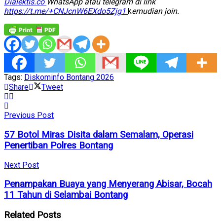
Dialektis.co
WhatsApp atau telegram di link
https://t.me/+CNJcnW6EXdo5Zjg1
k
emudian join.
Tags:
Diskominfo Bontang 2026
Share
Tweet
Previous Post
57 Botol Miras Disita dalam Semalam, Operasi
Penertiban Polres Bontang
Next Post
Penampakan Buaya yang Menyerang Abisar, Bocah
11 Tahun di Selambai Bontang
Related
Posts