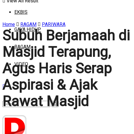
View All Result
EKBIS
Home
RAGAM
PARIWARA
GAYA HIDUP
Subuh Berjamaah di
Masjid Terapung,
RAGAM
Agus Haris Serap
VIDEO
Aspirasi & Ajak
Rawat Masjid
No Result