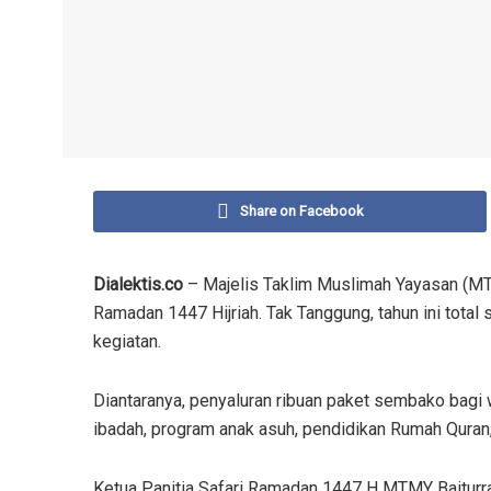
Share on Facebook
Dialektis.co
– Majelis Taklim Muslimah Yayasan (MT
Ramadan 1447 Hijriah. Tak Tanggung, tahun ini tota
kegiatan.
Diantaranya, penyaluran ribuan paket sembako bagi
ibadah, program anak asuh, pendidikan Rumah Quran
Ketua Panitia Safari Ramadan 1447 H MTMY Baiturra