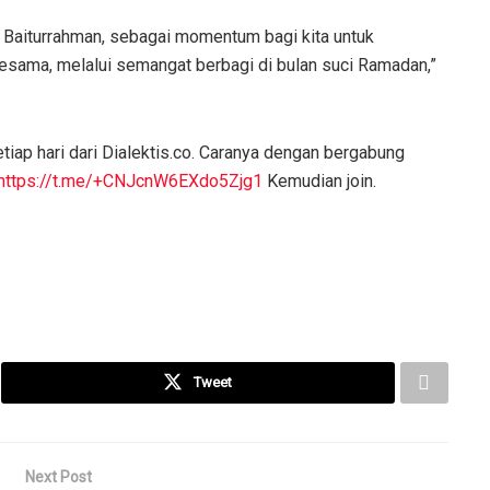
Baiturrahman, sebagai momentum bagi kita untuk
sama, melalui semangat berbagi di bulan suci Ramadan,”
tiap hari dari Dialektis.co. Caranya dengan bergabung
https://t.me/+CNJcnW6EXdo5Zjg1
Kemudian join.
Tweet
Next Post