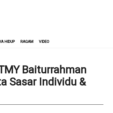
YA HIDUP
RAGAM
VIDEO
MTMY Baiturrahman
a Sasar Individu &