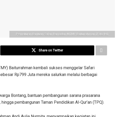
Penyaluran Bantuan Safari Ramadan MTMY Baiturrahman (Foto/Ist)
Share on Twitter
MY) Baiturrahman kembali sukses menggelar Safari
l sebesar Rp799 Juta mereka salurkan melalui berbagai
 warga Bontang, bantuan pembangunan sarana prasarana
, hingga pembangunan Taman Pendidikan Al-Qur’an (TPQ).
hman Andi Aulia Nurmita, menyampaikan kegiatan ini