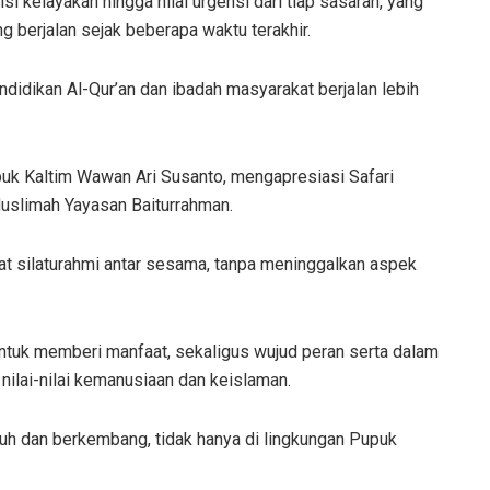
si kelayakan hingga nilai urgensi dari tiap sasaran, yang
ng berjalan sejak beberapa waktu terakhir.
ndidikan Al-Qur’an dan ibadah masyarakat berjalan lebih
k Kaltim Wawan Ari Susanto, mengapresiasi Safari
Muslimah Yayasan Baiturrahman.
at silaturahmi antar sesama, tanpa meninggalkan aspek
untuk memberi manfaat, sekaligus wujud peran serta dalam
ilai-nilai kemanusiaan dan keislaman.
buh dan berkembang, tidak hanya di lingkungan Pupuk