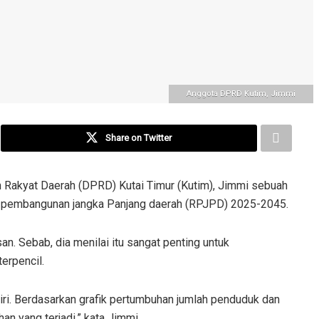
Anggota DPRD Kutim, Jimmi
Share on Twitter
Rakyat Daerah (DPRD) Kutai Timur (Kutim), Jimmi sebuah
 pembangunan jangka Panjang daerah (RPJPD) 2025-2045.
an. Sebab, dia menilai itu sangat penting untuk
erpencil.
diri. Berdasarkan grafik pertumbuhan jumlah penduduk dan
n yang terjadi,” kata Jimmi.