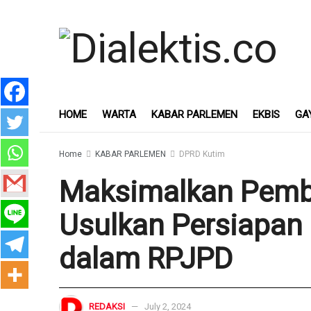
HOME
WARTA
KABAR PARLEMEN
EKBIS
GA
Home
KABAR PARLEMEN
DPRD Kutim
Maksimalkan Pemb
Usulkan Persiapan
dalam RPJPD
REDAKSI
July 2, 2024