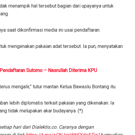
tidak menampik hal tersebut bagian dari upayanya untuk
ang.
nya saat dikonfirmasi media ini usai pendaftaran.
tuk mengenakan pakaian adat tersebut. Ia pun, menyatakan
 Pendaftaran Sutomo – Nasrullah Diterima KPU
erus mengalir,” tutur mantan Ketua Bawaslu Bontang itu.
n lebih diplomatis terkait pakaian yang dikenakan. Ia
ang tidak melupakan akar budayanya. (*).
etiap hari dari Dialektis.co. Caranya dengan
gram di link
https://t.me/+CNJcnW6EXdo5Zjg1
k
emudian