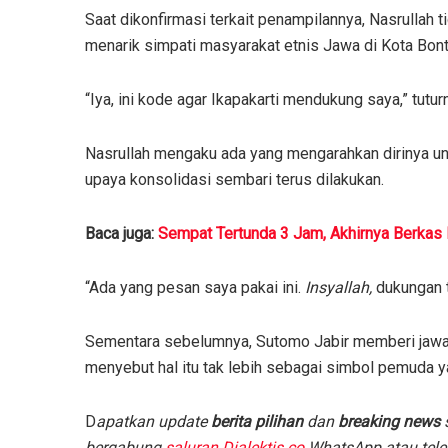
Saat dikonfirmasi terkait penampilannya, Nasrullah 
menarik simpati masyarakat etnis Jawa di Kota Bont
“Iya, ini kode agar Ikapakarti mendukung saya,” tutur
Nasrullah mengaku ada yang mengarahkan dirinya un
upaya konsolidasi sembari terus dilakukan.
Baca juga:
Sempat Tertunda 3 Jam, Akhirnya Berkas
“Ada yang pesan saya pakai ini.
Insyallah,
dukungan t
Sementara sebelumnya, Sutomo Jabir memberi jawaba
menyebut hal itu tak lebih sebagai simbol pemuda y
D
apatkan update
berita pilihan
dan
breaking news
s
bergabung
saluran Dialektis.co
WhatsApp atau tele