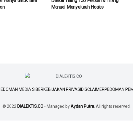
ar Hanya untuk Beli
Denda Tilang 150 Persen & Tilang
fon
Manual Menyeluruh Hoaks
PEDOMAN MEDIA SIBER
KEBIJAKAN PRIVASI
DISCLAIMER
PEDOMAN PEM
© 2022
DIALEKTIS.CO
- Managed by
Aydan Putra
. All rights reserved.