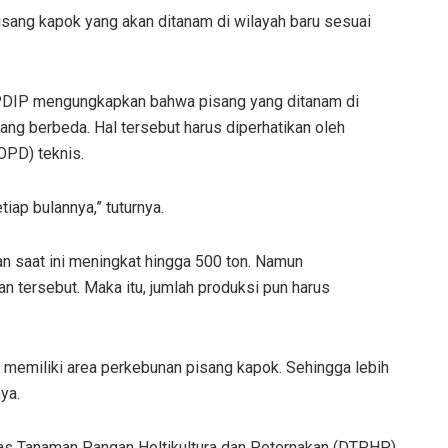
isang kapok yang akan ditanam di wilayah baru sesuai
s PDIP mengungkapkan bahwa pisang yang ditanam di
ang berbeda. Hal tersebut harus diperhatikan oleh
OPD) teknis.
iap bulannya,” tuturnya.
an saat ini meningkat hingga 500 ton. Namun
 tersebut. Maka itu, jumlah produksi pun harus
n memiliki area perkebunan pisang kapok. Sehingga lebih
ya.
nas Tanaman Pangan Holtikultura dan Peternakan (DTPHP)