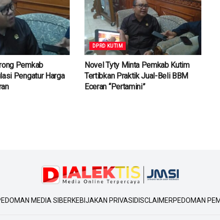
DPRD KUTIM
orong Pemkab
Novel Tyty Minta Pemkab Kutim
lasi Pengatur Harga
Tertibkan Praktik Jual-Beli BBM
ran
Eceran “Pertamini”
PEDOMAN MEDIA SIBER
KEBIJAKAN PRIVASI
DISCLAIMER
PEDOMAN PEM