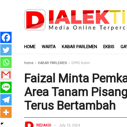
HOME
WARTA
KABAR PARLEMEN
EKBIS
GA
Home
KABAR PARLEMEN
DPRD Kutim
Faizal Minta Pemk
Area Tanam Pisang
Terus Bertambah
REDAKSI
July 13, 2024