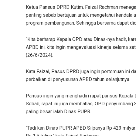
Ketua Pansus DPRD Kutim, Faizal Rachman menegas
penting sebab bertujuan untuk mengetahui kendala a
program pembangunan. Sehingga bersama dapat dica
“Kita berharap Kepala OPD atau Dinas-nya hadir, k
APBD ini, kita ingin mengevaluasi kinerja selama sat
(26/6/2024).
Kata Faizal, Pasus DPRD juga ingin pertemuan ini d
perbaikan di penyusunan APBD tahun selanjutnya.
Pansus ingin yang menghadiri rapat pansus Kepala 
Sebab, rapat ini juga membahas, OPD penyumbang 
paling besar ialah Dinas PUPR.
“Tadi kan Dinas PUPR APBD Silpanya Rp 423 milyar da
Rp 1,5 triliun,” kata Faisal Rachman.