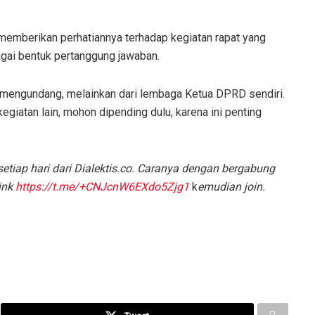
 memberikan perhatiannya terhadap kegiatan rapat yang
gai bentuk pertanggung jawaban.
g mengundang, melainkan dari lembaga Ketua DPRD sendiri.
egiatan lain, mohon dipending dulu, karena ini penting
etiap hari dari Dialektis.co. Caranya dengan bergabung
ink
https://t.me/+CNJcnW6EXdo5Zjg1
k
emudian join.