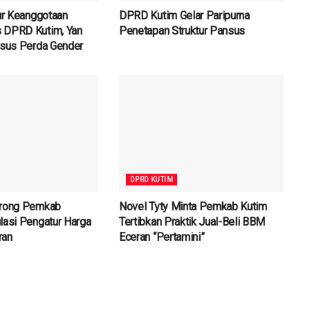
tur Keanggotaan
DPRD Kutim Gelar Paripurna
 DPRD Kutim, Yan
Penetapan Struktur Pansus
nsus Perda Gender
DPRD KUTIM
orong Pemkab
Novel Tyty Minta Pemkab Kutim
lasi Pengatur Harga
Tertibkan Praktik Jual-Beli BBM
ran
Eceran “Pertamini”