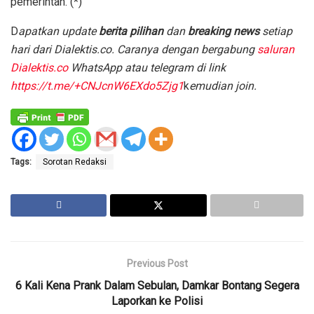
pemerintah. (*)
D
apatkan update
berita pilihan
dan
breaking news
setiap
hari dari Dialektis.co. Caranya dengan bergabung
saluran
Dialektis.co
WhatsApp atau telegram di link
https://t.me/+CNJcnW6EXdo5Zjg1
k
emudian join.
Tags:
Sorotan Redaksi
Previous Post
6 Kali Kena Prank Dalam Sebulan, Damkar Bontang Segera
Laporkan ke Polisi