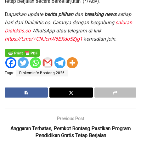
tetap berjalan secara berkelanjutan. (*/Adv).
D
apatkan update
berita pilihan
dan
breaking news
setiap
hari dari Dialektis.co. Caranya dengan bergabung
saluran
Dialektis.co
WhatsApp atau telegram di link
https://t.me/+CNJcnW6EXdo5Zjg1
k
emudian join.
Tags:
Diskominfo Bontang 2026
Previous Post
Anggaran Terbatas, Pemkot Bontang Pastikan Program
Pendidikan Gratis Tetap Berjalan