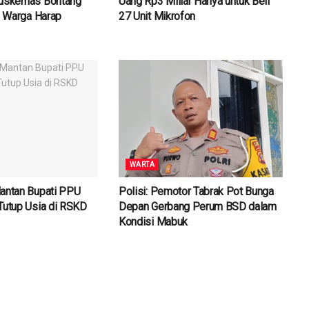
Puskemas Bontang
Uang Rp3 Miliar Hanya untuk Beli
g, Warga Harap
27 Unit Mikrofon
WARTA
antan Bupati PPU
Polisi: Pemotor Tabrak Pot Bunga
Tutup Usia di RSKD
Depan Gerbang Perum BSD dalam
Kondisi Mabuk