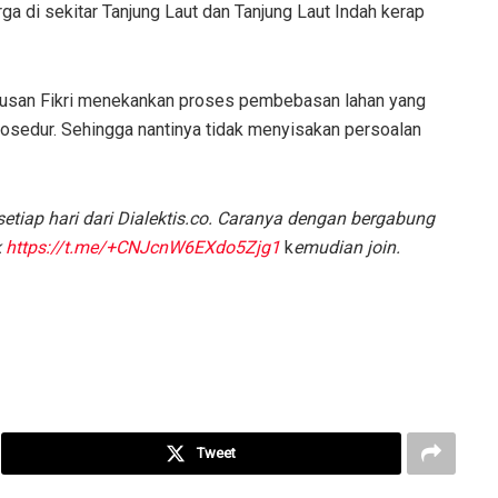
rga di sekitar Tanjung Laut dan Tanjung Laut Indah kerap
ausan Fikri menekankan proses pembebasan lahan yang
rosedur. Sehingga nantinya tidak menyisakan persoalan
etiap hari dari Dialektis.co. Caranya dengan bergabung
k
https://t.me/+CNJcnW6EXdo5Zjg1
k
emudian join.
Tweet