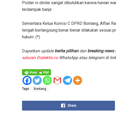
Polder ni dinilai sangat dibutuhkan karena hunian wa
terdampak banjir.
Sementara Ketua Komisi C DPRD Bontang, Alfian R
tengah berlangsung benar-benar dilakukan sesuai p
hukum. (*).
D
apatkan update
berita pilihan
dan
breaking news
s
saluran Dialektis.co
WhatsApp atau telegram di lin
Tags:
Bontang
Share