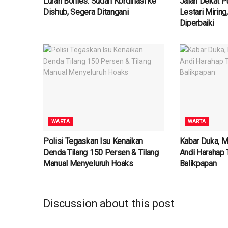
Lurah Bonles: Sudah Kordinasi ke
Jalan Dekat 
Dishub, Segera Ditangani
Lestari Mirin
Diperbaiki
WARTA
WARTA
Polisi Tegaskan Isu Kenaikan
Kabar Duka, M
Denda Tilang 150 Persen & Tilang
Andi Harahap 
Manual Menyeluruh Hoaks
Balikpapan
Discussion about this post