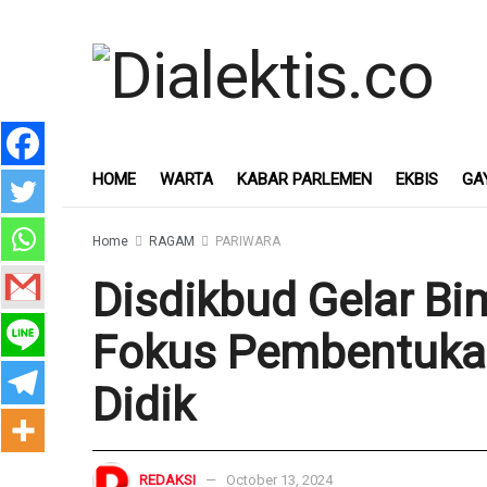
HOME
WARTA
KABAR PARLEMEN
EKBIS
GA
Home
RAGAM
PARIWARA
Disdikbud Gelar Bim
Fokus Pembentukan
Didik
REDAKSI
October 13, 2024