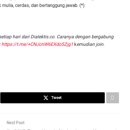
mulia, cerdas, dan bertanggung jawab. (*).
etiap hari dari Dialektis.co. Caranya dengan bergabung
k
https://t.me/+CNJcnW6EXdo5Zjg1
k
emudian join.
Tweet
Next Post