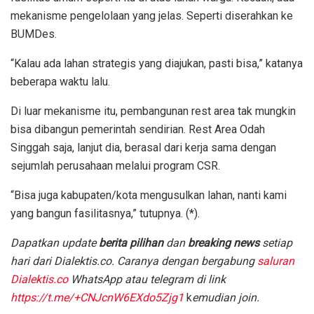
mekanisme pengelolaan yang jelas. Seperti diserahkan ke
BUMDes.
“Kalau ada lahan strategis yang diajukan, pasti bisa,” katanya
beberapa waktu lalu.
Di luar mekanisme itu, pembangunan rest area tak mungkin
bisa dibangun pemerintah sendirian. Rest Area Odah
Singgah saja, lanjut dia, berasal dari kerja sama dengan
sejumlah perusahaan melalui program CSR.
“Bisa juga kabupaten/kota mengusulkan lahan, nanti kami
yang bangun fasilitasnya,” tutupnya. (*).
D
apatkan update
berita pilihan
dan
breaking news
setiap
hari dari Dialektis.co. Caranya dengan bergabung
saluran
Dialektis.co
WhatsApp atau telegram di link
https://t.me/+CNJcnW6EXdo5Zjg1
k
emudian join.