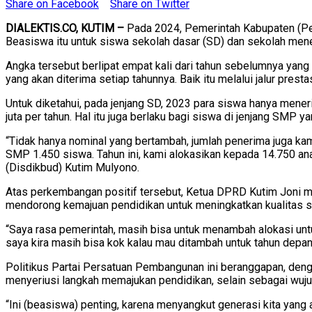
Share on Facebook
Share on Twitter
DIALEKTIS.CO, KUTIM –
Pada 2024, Pemerintah Kabupaten (Pem
Beasiswa itu untuk siswa sekolah dasar (SD) dan sekolah me
Angka tersebut berlipat empat kali dari tahun sebelumnya yang h
yang akan diterima setiap tahunnya. Baik itu melalui jalur pre
Untuk diketahui, pada jenjang SD, 2023 para siswa hanya mene
juta per tahun. Hal itu juga berlaku bagi siswa di jenjang SMP 
“Tidak hanya nominal yang bertambah, jumlah penerima juga kam
SMP 1.450 siswa. Tahun ini, kami alokasikan kepada 14.750 a
(Disdikbud) Kutim Mulyono.
Atas perkembangan positif tersebut, Ketua DPRD Kutim Joni me
mendorong kemajuan pendidikan untuk meningkatkan kualitas 
“Saya rasa pemerintah, masih bisa untuk menambah alokasi unt
saya kira masih bisa kok kalau mau ditambah untuk tahun depan. 
Politikus Partai Persatuan Pembangunan ini beranggapan, deng
menyeriusi langkah memajukan pendidikan, selain sebagai wuju
“Ini (beasiswa) penting, karena menyangkut generasi kita yan