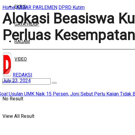
EKBIS
Home
KABAR PARLEMEN
DPRD Kutim
Alokasi Beasiswa Ku
GAYA HIDUP
Perluas Kesempatan
RAGAM
VIDEO
REDAKSI
July 23, 2024
No Result
View All Result