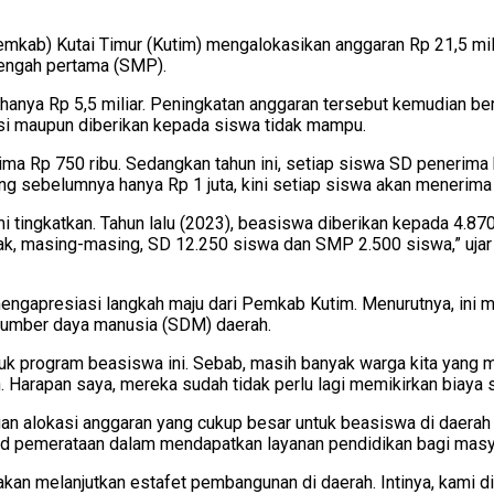
kab) Kutai Timur (Kutim) mengalokasikan anggaran Rp 21,5 mil
nengah pertama (SMP).
anya Rp 5,5 miliar.
Peningkatan anggaran tersebut kemudian ber
stasi maupun diberikan kepada siswa tidak mampu.
rima Rp 750 ribu. Sedangkan tahun ini, setiap siswa SD peneri
yang sebelumnya hanya Rp 1 juta, kini setiap siswa akan menerima 
i tingkatkan. Tahun lalu (2023), beasiswa diberikan kepada 4.87
nak, masing-masing, SD 12.250 siswa dan SMP 2.500 siswa,” uja
ngapresiasi langkah maju dari Pemkab Kutim. Menurutnya, ini m
sumber daya manusia (SDM) daerah.
uk program beasiswa ini. Sebab, masih banyak warga kita yang m
Harapan saya, mereka sudah tidak perlu lagi memikirkan biaya seko
an alokasi anggaran yang cukup besar untuk beasiswa di daerah 
d pemerataan dalam mendapatkan layanan pendidikan bagi masyar
g akan melanjutkan estafet pembangunan di daerah. Intinya, ka