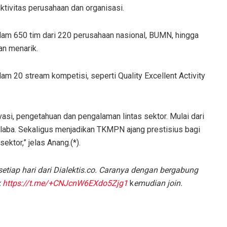
tivitas perusahaan dan organisasi.
dalam 650 tim dari 220 perusahaan nasional, BUMN, hingga
an menarik.
m 20 stream kompetisi, seperti Quality Excellent Activity
vasi, pengetahuan dan pengalaman lintas sektor. Mulai dari
irlaba. Sekaligus menjadikan TKMPN ajang prestisius bagi
ektor,” jelas Anang.(*).
etiap hari dari Dialektis.co. Caranya dengan bergabung
k
https://t.me/+CNJcnW6EXdo5Zjg1
k
emudian join.