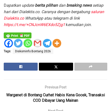
D
apatkan update
berita pilihan
dan
breaking news
setiap
hari dari Dialektis.co. Caranya dengan bergabung
saluran
Dialektis.co
WhatsApp atau telegram di link
https://t.me/+CNJcnW6EXdo5Zjg1
k
emudian join.
Tags:
Diskominfo Bontang 2026
Previous Post
Warganet di Bontang Curhat Habis Kena Gocek, Transaksi
COD Dibayar Uang Mainan
Next Post