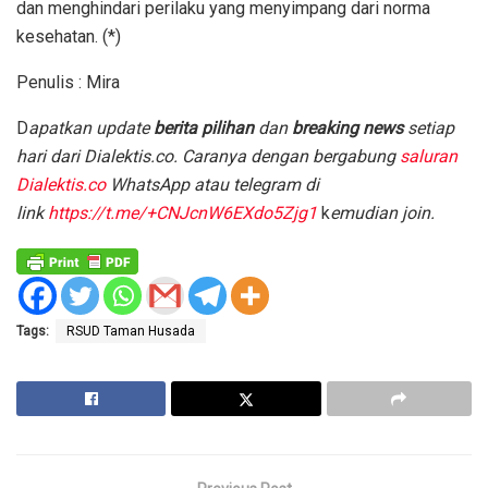
dan menghindari perilaku yang menyimpang dari norma
kesehatan. (*)
Penulis : Mira
D
apatkan update
berita pilihan
dan
breaking news
setiap
hari dari Dialektis.co. Caranya dengan bergabung
saluran
Dialektis.co
WhatsApp atau telegram di
link
https://t.me/+CNJcnW6EXdo5Zjg1
k
emudian join.
Tags:
RSUD Taman Husada