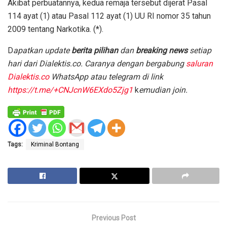
Akibat perbuatannya, kedua remaja tersebut dijerat Pasal
114 ayat (1) atau Pasal 112 ayat (1) UU RI nomor 35 tahun
2009 tentang Narkotika. (*).
D
apatkan update
berita pilihan
dan
breaking news
setiap
hari dari Dialektis.co. Caranya dengan bergabung
saluran
Dialektis.co
WhatsApp atau telegram di link
https://t.me/+CNJcnW6EXdo5Zjg1
k
emudian join.
Tags:
Kriminal Bontang
Previous Post