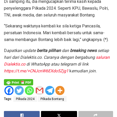
Di samping itu, dia mengucapkan terima kasih kepada
penyelenggara Pilkada 2024. Seperti KPU, Bawaslu, Polri,
TNI, awak media, dan seluruh masyarakat Bontang.
“Sekarang waktunya kembali ke sila ketiga Pancasila,
persatuan Indonesia. Mari kembali bersatu untuk sama-
sama membangun Bontang lebih baik lagi,” ungkapnya. (*).
D
apatkan update
berita pilihan
dan
breaking news
setiap
hari dari Dialektis.co. Caranya dengan bergabung
saluran
Dialektis.co
di WhatsApp atau telegram di link
https://t.me/+CNJcnW6EXdo5Zjg1
k
emudian join.
Tags:
Pilkada 2024
Pilkada Bontang