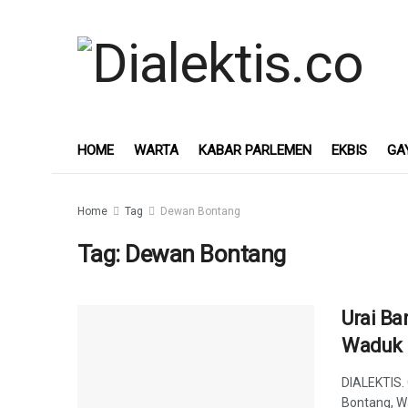
HOME
WARTA
KABAR PARLEMEN
EKBIS
GA
Home
Tag
Dewan Bontang
Tag:
Dewan Bontang
Urai Ba
Waduk 
DIALEKTIS. 
Bontang, Wa