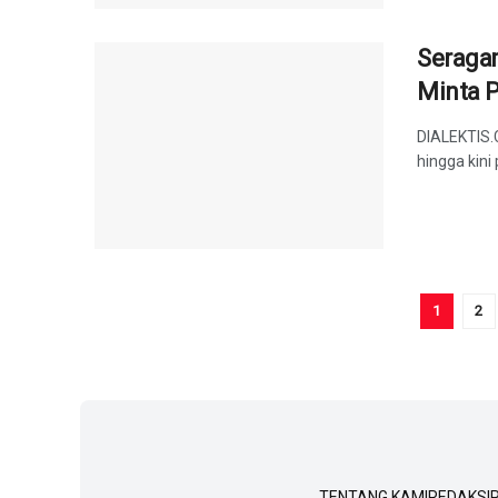
Seragam
Minta P
DIALEKTIS.
hingga kini
1
2
TENTANG KAMI
REDAKSI