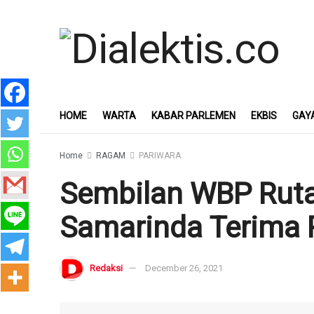
HOME
WARTA
KABAR PARLEMEN
EKBIS
GAY
Home
RAGAM
PARIWARA
Sembilan WBP Rutan
Samarinda Terima 
Redaksi
December 26, 2021