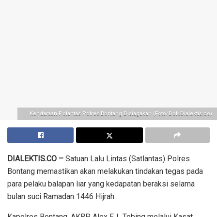
Kendaraan Polantas Polres Bontang Disiagakan (Foto/Dok.Dialektis.co)
DIALEKTIS.CO –
Satuan Lalu Lintas (Satlantas) Polres
Bontang memastikan akan melakukan tindakan tegas pada
para pelaku balapan liar yang kedapatan beraksi selama
bulan suci Ramadan 1446 Hijrah.
Kapolres Bontang, AKBP Alex F. L Tobing melalui Kasat