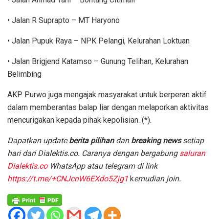
• Jalan R Suprapto – MT Haryono
• Jalan Pupuk Raya – NPK Pelangi, Kelurahan Loktuan
• Jalan Brigjend Katamso – Gunung Telihan, Kelurahan
Belimbing
AKP Purwo juga mengajak masyarakat untuk berperan aktif
dalam memberantas balap liar dengan melaporkan aktivitas
mencurigakan kepada pihak kepolisian. (*).
D
apatkan update
berita pilihan
dan
breaking news
setiap
hari dari Dialektis.co. Caranya dengan bergabung
saluran
Dialektis.co
WhatsApp atau telegram di link
https://t.me/+CNJcnW6EXdo5Zjg1
k
emudian join.