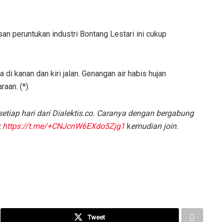
an peruntukan industri Bontang Lestari ini cukup
i kanan dan kiri jalan. Genangan air habis hujan
aan. (*).
etiap hari dari Dialektis.co. Caranya dengan
bergabung
k
https://t.me/+CNJcnW6EXdo5Zjg1
k
emudian join.
Tweet