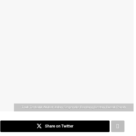
Truk Terbalik Akibat Jalan Segendis Bontang Lestari Rusak Parah
Share on Twitter