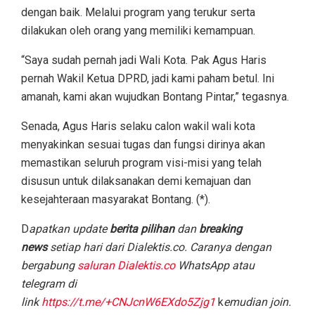
dengan baik. Melalui program yang terukur serta
dilakukan oleh orang yang memiliki kemampuan.
“Saya sudah pernah jadi Wali Kota. Pak Agus Haris
pernah Wakil Ketua DPRD, jadi kami paham betul. Ini
amanah, kami akan wujudkan Bontang Pintar,” tegasnya.
Senada, Agus Haris selaku calon wakil wali kota
menyakinkan sesuai tugas dan fungsi dirinya akan
memastikan seluruh program visi-misi yang telah
disusun untuk dilaksanakan demi kemajuan dan
kesejahteraan masyarakat Bontang. (*).
D
apatkan update
berita pilihan
dan
breaking
news
setiap hari dari Dialektis.co. Caranya dengan
bergabung
saluran Dialektis.co
WhatsApp atau
telegram di
link
https://t.me/+CNJcnW6EXdo5Zjg1
k
emudian join.