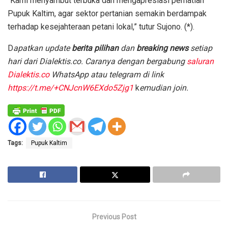
“Kami menyambut terbuka dan mengapresiasi perhatian
Pupuk Kaltim, agar sektor pertanian semakin berdampak
terhadap kesejahteraan petani lokal,” tutur Sujono. (*).
D
apatkan update
berita pilihan
dan
breaking news
setiap
hari dari Dialektis.co. Caranya dengan bergabung
saluran
Dialektis.co
WhatsApp atau telegram di link
https://t.me/+CNJcnW6EXdo5Zjg1
k
emudian join.
Tags:
Pupuk Kaltim
Previous Post