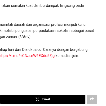
si akan semakin kuat dan berdampak langsung pada
merintah daerah dan organisasi profesi menjadi kunci
k melalui penguatan perpustakaan sekolah sebagai pusat
gan zaman. (*/Adv).
tiap hari dari Dialektis.co. Caranya dengan bergabung
https://t.me/+CNJcnW6EXdo5Zjg
kemudian join.
Tweet