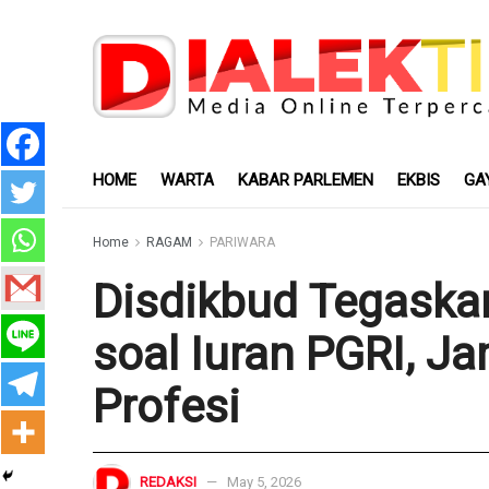
HOME
WARTA
KABAR PARLEMEN
EKBIS
GA
Home
RAGAM
PARIWARA
Disdikbud Tegaska
soal Iuran PGRI, J
Profesi
REDAKSI
May 5, 2026