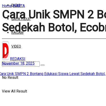
EKBIS
Home
WARTA
Cara Unik SMPN 2 B
GAYA HIDUP
Sedekah Botol, Ecobr
RAGAM
VIDEO
REDAKSI
November 18, 2025
No Result
View All Result