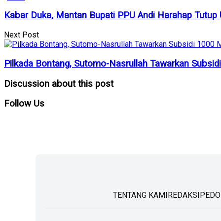
Kabar Duka, Mantan Bupati PPU Andi Harahap Tutup 
Next Post
Pilkada Bontang, Sutomo-Nasrullah Tawarkan Subsid
Discussion about this post
Follow
Us
TENTANG KAMI
REDAKSI
PEDO