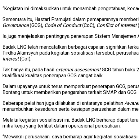
“Kegiatan ini dimaksudkan untuk menambah pengetahuan, kesada
Sementara itu, Hastari Pramujati dalam pemaparannya memberik
Governance
(GCG),
Code of Conduct
(CoC),
Conflict of Interest
(
Ia juga menjelaskan pentingnya penerapan Sistem Manajemen 
Badak LNG telah mencatatkan berbagai capaian signifikan ter
Firdha Alamsyah pada kegiatan sosialisasi tersebut, perusaha
Interest
(CoI).
Tak hanya itu, pada hasil
external assessment
GCG tahun buku 2
kualifikasi kualitas penerapan GCG sangat baik.
Dalam upayanya untuk terus memperkuat penerapan GCG, perusah
Bontang untuk memberikan pengarahan terkait SMAP dan GCG.
Beberapa pelatihan juga dilakukan di antaranya pelatihan
Aware
menumbuhkan kesadaran serta kesiapan perusahaan dalam mengh
Melalui kegiatan sosialisasi ini, Badak LNG berharap dapat terus
mitra kerja yang terlibat dalam operasional perusahaan.
“Mewakili perusahaan, saya berharap agar kegiatan sosialisas