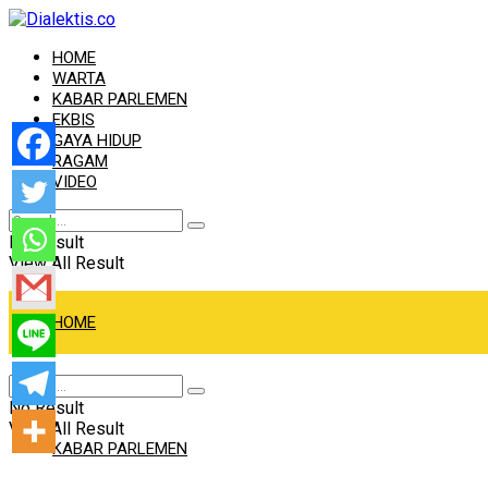
HOME
WARTA
KABAR PARLEMEN
EKBIS
GAYA HIDUP
RAGAM
VIDEO
No Result
View All Result
HOME
WARTA
No Result
View All Result
KABAR PARLEMEN