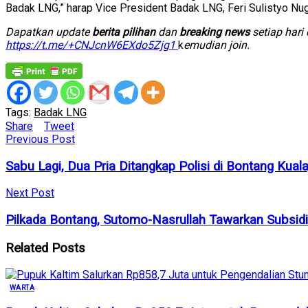
Badak LNG,” harap Vice President Badak LNG, Feri Sulistyo Nugr
D
apatkan update
berita pilihan
dan
breaking news
setiap hari
https://t.me/+CNJcnW6EXdo5Zjg1
k
emudian join.
Tags:
Badak LNG
Share
Tweet
Previous Post
Sabu Lagi, Dua Pria Ditangkap Polisi di Bontang Kual
Next Post
Pilkada Bontang, Sutomo-Nasrullah Tawarkan Subsid
Related
Posts
WARTA