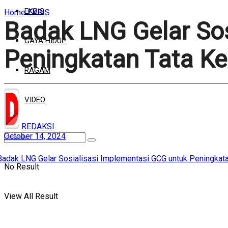
EKBIS
Home
EKBIS
Badak LNG Gelar Sos
GAYA HIDUP
Peningkatan Tata Ke
RAGAM
VIDEO
REDAKSI
October 14, 2024
No Result
View All Result