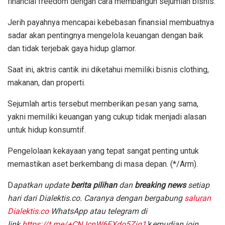
financial freedom dengan cara membangun sejumlah bisnis.
Jerih payahnya mencapai kebebasan finansial membuatnya
sadar akan pentingnya mengelola keuangan dengan baik
dan tidak terjebak gaya hidup glamor.
Saat ini, aktris cantik ini diketahui memiliki bisnis clothing,
makanan, dan properti.
Sejumlah artis tersebut memberikan pesan yang sama,
yakni memiliki keuangan yang cukup tidak menjadi alasan
untuk hidup konsumtif.
Pengelolaan kekayaan yang tepat sangat penting untuk
memastikan aset berkembang di masa depan.
(*/Arm).
D
apatkan update
berita pilihan
dan
breaking news
setiap
hari dari Dialektis.co. Caranya dengan bergabung
saluran
Dialektis.co
WhatsApp atau telegram di
link
https://t.me/+CNJcnW6EXdo5Zjg1
k
emudian join.