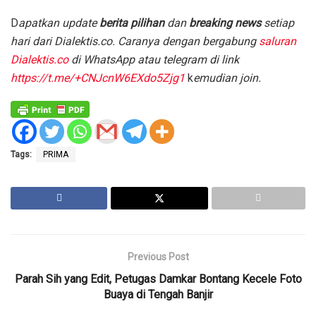
D
apatkan update
berita pilihan
dan
breaking news
setiap
hari dari Dialektis.co. Caranya dengan bergabung
saluran
Dialektis.co
di WhatsApp atau telegram di link
https://t.me/+CNJcnW6EXdo5Zjg1
k
emudian join.
Tags:
PRIMA
Previous Post
Parah Sih yang Edit, Petugas Damkar Bontang Kecele Foto
Buaya di Tengah Banjir