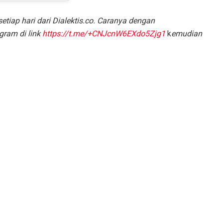
etiap hari dari Dialektis.co. Caranya dengan
gram di link
https://t.me/+CNJcnW6EXdo5Zjg1
k
emudian