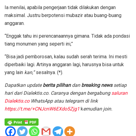
Ia menilai, apabila pengerjaan tidak dilakukan dengan
maksimal. Justru berpotensi mubazir atau buang-buang
anggaran.
“Enggak tahu ini perencanaannya gimana. Tidak ada pondasi
tiang monumen yang seperti ini,”
“Bisa jadi pemborosan, kalau sudah serah terima. Ini mesti
diperbaiki lagi. Artinya anggaran lagi, harusnya bisa untuk
yang lain
kan,”
sesalnya. (*).
D
apatkan update
berita pilihan
dan
breaking news
setiap
hari dari Dialektis.co. Caranya dengan bergabung
saluran
Dialektis.co
WhatsApp atau telegram di link
https://t.me/+CNJcnW6EXdo5Zjg1
k
emudian join.