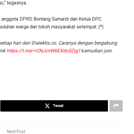
i,” tegasnya.
ngi anggota DPRD Bontang Sumardi dan Ketua DPC
 puluhan warga dan tokoh masyarakat setempat. (*)
etiap hari dari Dialektis.co. Caranya dengan bergabung
ink
https://t.me/+CNJcnW6EXdo5Zjg1
k
emudian join.
Tweet
Next Post