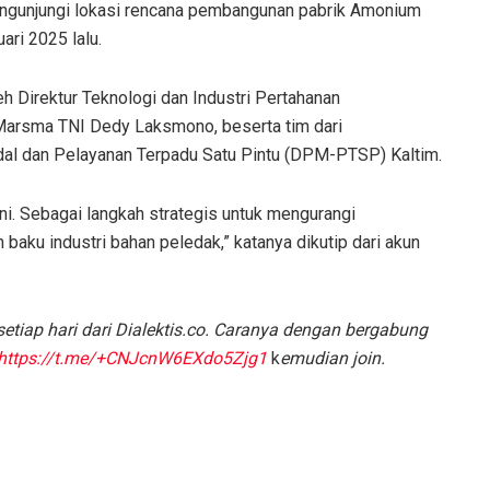
ngunjungi lokasi rencana pembangunan pabrik Amonium
ari 2025 lalu.
h Direktur Teknologi dan Industri Pertahanan
 Marsma TNI Dedy Laksmono, beserta tim dari
al dan Pelayanan Terpadu Satu Pintu (DPM-PTSP) Kaltim.
i. Sebagai langkah strategis untuk mengurangi
 baku industri bahan peledak,” katanya dikutip dari akun
etiap hari dari Dialektis.co. Caranya dengan bergabung
https://t.me/+CNJcnW6EXdo5Zjg1
k
emudian join.