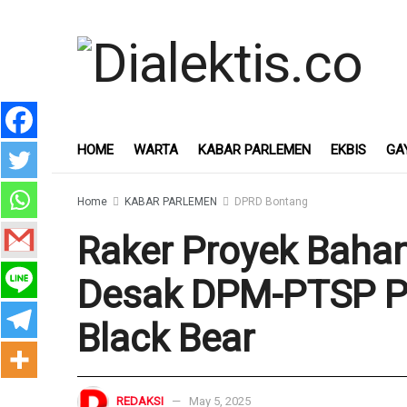
HOME
WARTA
KABAR PARLEMEN
EKBIS
GA
Home
KABAR PARLEMEN
DPRD Bontang
Raker Proyek Bahan
Desak DPM-PTSP Pe
Black Bear
REDAKSI
May 5, 2025