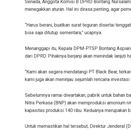
Senada, Anggota Komisi B DPRD Bontang Nursalam
menegakkan aturan. Hal ini dirasa penting, agar pem
“Harus berani, buatkan surat teguran disertai tengg
bisa saja ditutup sementara,” ucapnya.
Menanggapi itu, Kepala DPM-PTSP Bontang Aspianu
dari DPRD. Pihaknya berjanji akan menindak lanjuti has
“Kami akan segera mendatangi PT Black Bear, terkait
kami juga akan meninjau sejumlah rencana investasi 
Sebelumnya ramai diwartakan, pabrik untuk bahan ba
Nitra Perkasa (BNP) akan memproduksi amonium nitr
kapasitas produksi 140 ribu. Keduanya merupakan bah
Untuk memastikan hal tersebut, Direktur Jenderal (