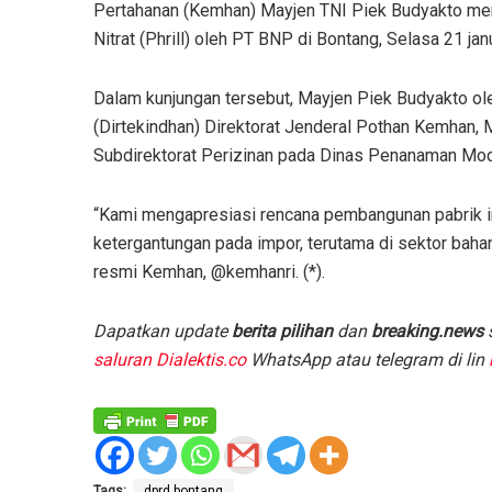
Pertahanan (Kemhan) Mayjen TNI Piek Budyakto me
Nitrat (Phrill) oleh PT BNP di Bontang, Selasa 21 janu
Dalam kunjungan tersebut, Mayjen Piek Budyakto ole
(Dirtekindhan) Direktorat Jenderal Pothan Kemhan,
Subdirektorat Perizinan pada Dinas Penanaman Mod
“Kami mengapresiasi rencana pembangunan pabrik in
ketergantungan pada impor, terutama di sektor bahan
resmi Kemhan, @kemhanri. (*).
Dapatkan update
berita pilihan
dan
breaking.news
s
saluran Dialektis.co
WhatsApp atau telegram di lin
Tags:
dprd bontang