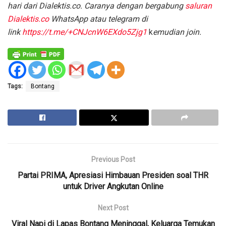
hari dari Dialektis.co. Caranya dengan bergabung
saluran
Dialektis.co
WhatsApp atau telegram di
link
https://t.me/+CNJcnW6EXdo5Zjg1
k
emudian join.
Tags:
Bontang
Previous Post
Partai PRIMA, Apresiasi Himbauan Presiden soal THR
untuk Driver Angkutan Online
Next Post
Viral Napi di Lapas Bontang Meninggal, Keluarga Temukan