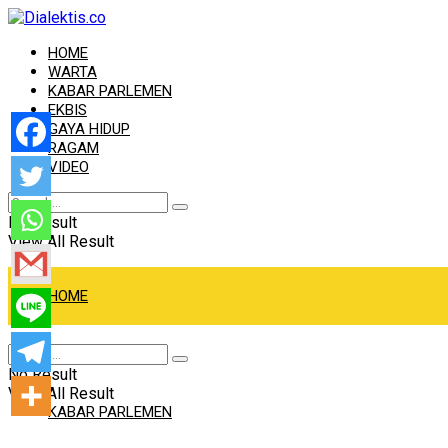
HOME
WARTA
KABAR PARLEMEN
EKBIS
GAYA HIDUP
RAGAM
VIDEO
No Result
View All Result
HOME
WARTA
No Result
View All Result
KABAR PARLEMEN