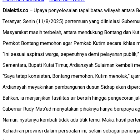
Dialektis.co –
Upaya penyelesaian tapal batas wilayah antara Bo
Teranyar, Senin (11/8/2025) pertemuan yang diinisiasi Gubernu
Masyarakat masih terbelah, antara mendukung Bontang dan Kut
Pemkot Bontang memohon agar Pemkab Kutim secara ikhlas mele
“Ini sesuai aspirasi warga, sepenuhnya demi pelayanan publik,”
Sementara, Bupati Kutai Timur, Ardiansyah Sulaiman kembali 
“Saya tetap konsisten, Bontang memohon, Kutim menolak,” ujar
Ardiansyah meyakinkan pembangunan dusun Sidrap akan diperc
Bahkan, ia menjanjikan fasilitas air bersih hingga pengecoran j
Gubernur Rudy Mas’ud menyatakan pihaknya hanya berupaya agar 
Namun, nyatanya kembali tidak ada titik temu. Maka, hasil per
Kehadiran provinsi dalam persoalan ini, selain sebagai penen