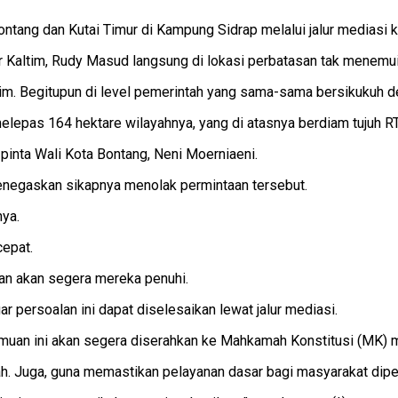
ntang dan Kutai Timur di Kampung Sidrap melalui jalur mediasi 
r Kaltim, Rudy Masud langsung di lokasi perbatasan tak menemui 
im. Begitupun di level pemerintah yang sama-sama bersikukuh d
pas 164 hektare wilayahnya, yang di atasnya berdiam tujuh RT
 pinta Wali Kota Bontang, Neni Moerniaeni.
menegaskan sikapnya menolak permintaan tersebut.
nya.
epat.
alan akan segera mereka penuhi.
persoalan ini dapat diselesaikan lewat jalur mediasi.
temuan ini akan segera diserahkan ke Mahkamah Konstitusi (MK) 
gah. Juga, guna memastikan pelayanan dasar bagi masyarakat dip