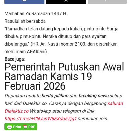
Marhaban Ya Ramadan 1447 H.
Rasulullah bersabda:
“Ramadhan telah datang kepada kalian, pintu-pintu Surga
dibuka, pintu-pintu Neraka ditutup dan para syaitan
dibelenggu.” (HR. An-Nasa’i nomor 2103, dan disahihkan
oleh Imam Al-Albani).
Baca juga:
Pemerintah Putuskan Awal
Ramadan Kamis 19
Februari 2026
Dapatkan update
berita pilihan
dan
breaking news
setiap
hari dari Dialektis.co. Caranya dengan bergabung
saluran
Dialektis.co
WhatsApp atau telegram di link
https://t.me/+CNJcnW6EXdo5Zjg1
k
emudian join.