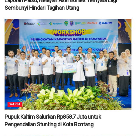
Laporan Palsu, Nelayan Asal Bonles Ternyata Lagi
Sembunyi Hindari Tagihan Utang
WARTA
Pupuk Kaltim Salurkan Rp858,7 Juta untuk
Pengendalian Stunting di Kota Bontang