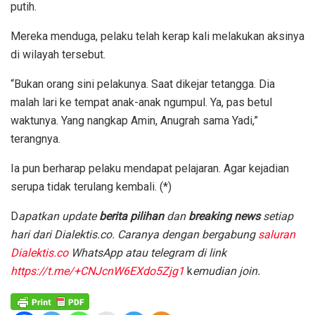
putih.
Mereka menduga, pelaku telah kerap kali melakukan aksinya
di wilayah tersebut.
“Bukan orang sini pelakunya. Saat dikejar tetangga. Dia
malah lari ke tempat anak-anak ngumpul. Ya, pas betul
waktunya. Yang nangkap Amin, Anugrah sama Yadi,”
terangnya.
Ia pun berharap pelaku mendapat pelajaran. Agar kejadian
serupa tidak terulang kembali. (*)
D
apatkan update
berita pilihan
dan
breaking news
setiap
hari dari Dialektis.co. Caranya dengan bergabung
saluran
Dialektis.co
WhatsApp atau telegram di link
https://t.me/+CNJcnW6EXdo5Zjg1
k
emudian join.