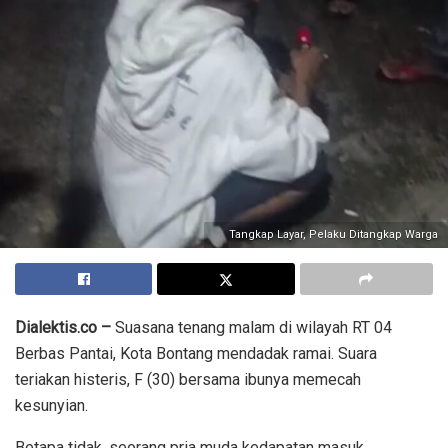
Tangkap Layar, Pelaku Ditangkap Warga
Dialektis.co
–
Suasana tenang malam di wilayah RT 04
Berbas Pantai, Kota Bontang mendadak ramai. Suara
teriakan histeris, F (30) bersama ibunya memecah
kesunyian.
Betapa tidak, seorang pria muda kedapatan masuk