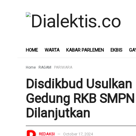
HOME
WARTA
KABAR PARLEMEN
EKBIS
GA
Home
RAGAM
PARIWARA
Disdikbud Usulka
Gedung RKB SMPN 
Dilanjutkan
REDAKSI
October 17, 2024