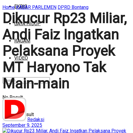
EKBIS
Home
KABAR PARLEMEN
DPRD Bontang
Dikucur Rp23 Miliar,
GAYA HIDUP
Andi Faiz Ingatkan
RAGAM
Pelaksana Proyek
VIDEO
MT Haryono Tak
Main-main
No Result
View All Result
Redaksi
September 9, 2025