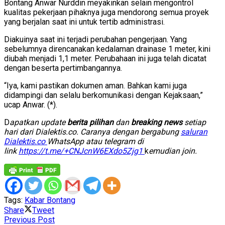
Bontang Anwar Nurddin meyakinkan selain mengontrol
kualitas pekerjaan pihaknya juga mendorong semua proyek
yang berjalan saat ini untuk tertib administrasi.
Diakuinya saat ini terjadi perubahan pengerjaan. Yang
sebelumnya direncanakan kedalaman drainase 1 meter, kini
diubah menjadi 1,1 meter. Perubahaan ini juga telah dicatat
dengan beserta pertimbangannya.
“Iya, kami pastikan dokumen aman. Bahkan kami juga
didampingi dan selalu berkomunikasi dengan Kejaksaan,”
ucap Anwar. (*).
D
apatkan update
berita pilihan
dan
breaking news
setiap
hari dari Dialektis.co. Caranya dengan bergabung
saluran
Dialektis.co
WhatsApp atau telegram di
link
https://t.me/+CNJcnW6EXdo5Zjg1
k
emudian join.
Tags:
Kabar Bontang
Share
Tweet
Previous Post