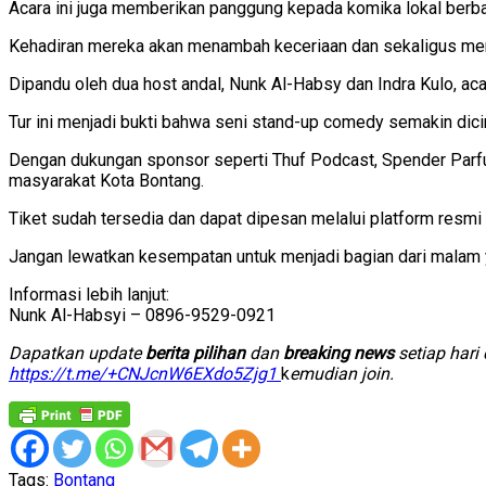
Acara ini juga memberikan panggung kepada komika lokal berba
Kehadiran mereka akan menambah keceriaan dan sekaligus memp
Dipandu oleh dua host andal, Nunk Al-Habsy dan Indra Kulo, ac
Tur ini menjadi bukti bahwa seni stand-up comedy semakin dicin
Dengan dukungan sponsor seperti Thuf Podcast, Spender Parfum
masyarakat Kota Bontang.
Tiket sudah tersedia dan dapat dipesan melalui platform res
Jangan lewatkan kesempatan untuk menjadi bagian dari malam 
Informasi lebih lanjut:
Nunk Al-Habsyi – 0896-9529-0921
D
apatkan update
berita pilihan
dan
breaking news
setiap hari
https://t.me/+CNJcnW6EXdo5Zjg1
k
emudian join.
Tags:
Bontang