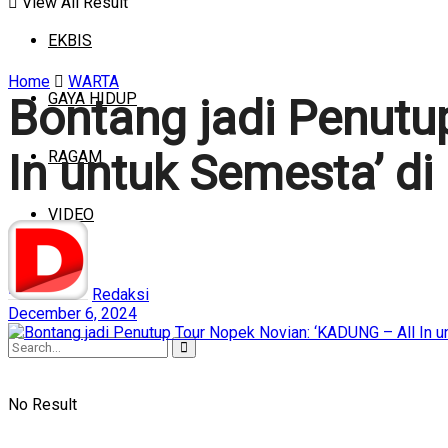
View All Result
EKBIS
Home
WARTA
GAYA HIDUP
Bontang jadi Penutu
In untuk Semesta’ di
RAGAM
VIDEO
Redaksi
December 6, 2024
No Result