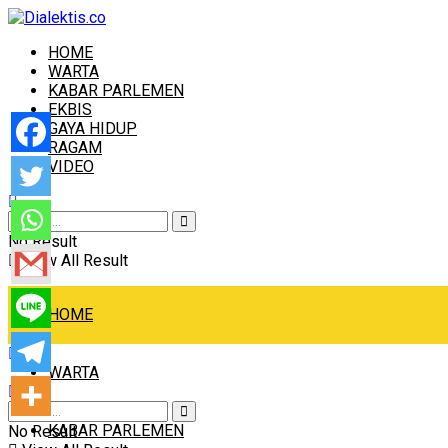
HOME
WARTA
KABAR PARLEMEN
EKBIS
GAYA HIDUP
RAGAM
VIDEO
No Result
View All Result
HOME
WARTA
KABAR PARLEMEN
No Result