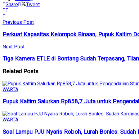
Share
Tweet
Previous Post
Perkuat Kapasitas Kelompok Binaan, Pupuk Kaltim D
Next Post
Tiga Kamera ETLE di Bontang Sudah Terpasang, Tilang
Related
Posts
WARTA
Pupuk Kaltim Salurkan Rp858,7 Juta untuk Pengendal
WARTA
Soal Lampu PJU Nyaris Roboh, Lurah Bonles: Sudah K