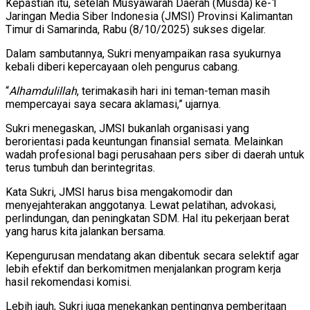
Kepastian itu, setelah Musyawarah Daerah (Musda) ke-1
Jaringan Media Siber Indonesia (JMSI) Provinsi Kalimantan
Timur di Samarinda, Rabu (8/10/2025) sukses digelar.
Dalam sambutannya, Sukri menyampaikan rasa syukurnya
kebali diberi kepercayaan oleh pengurus cabang.
“
Alhamdulillah
, terimakasih hari ini teman-teman masih
mempercayai saya secara aklamasi,” ujarnya.
Sukri menegaskan, JMSI bukanlah organisasi yang
berorientasi pada keuntungan finansial semata. Melainkan
wadah profesional bagi perusahaan pers siber di daerah untuk
terus tumbuh dan berintegritas.
Kata Sukri, JMSI harus bisa mengakomodir dan
menyejahterakan anggotanya. Lewat pelatihan, advokasi,
perlindungan, dan peningkatan SDM. Hal itu pekerjaan berat
yang harus kita jalankan bersama.
Kepengurusan mendatang akan dibentuk secara selektif agar
lebih efektif dan berkomitmen menjalankan program kerja
hasil rekomendasi komisi.
Lebih jauh, Sukri juga menekankan pentingnya pemberitaan