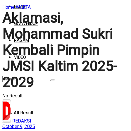
EKBIS
Home
WARTA
Aklamasi,
GAYA HIDUP
Mohammad Sukri
RAGAM
Kembali Pimpin
VIDEO
JMSI Kaltim 2025-
2029
No Result
View All Result
REDAKSI
October 9, 2025