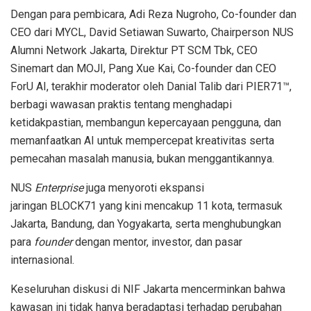
Dengan para pembicara, Adi Reza Nugroho, Co-founder dan
CEO dari MYCL, David Setiawan Suwarto, Chairperson NUS
Alumni Network Jakarta, Direktur PT SCM Tbk, CEO
Sinemart dan MOJI, Pang Xue Kai, Co-founder dan CEO
ForU AI, terakhir moderator oleh Danial Talib dari PIER71™,
berbagi wawasan praktis tentang menghadapi
ketidakpastian, membangun kepercayaan pengguna, dan
memanfaatkan AI untuk mempercepat kreativitas serta
pemecahan masalah manusia, bukan menggantikannya.
NUS
Enterprise
juga menyoroti ekspansi
jaringan BLOCK71 yang kini mencakup 11 kota, termasuk
Jakarta, Bandung, dan Yogyakarta, serta menghubungkan
para
founder
dengan mentor, investor, dan pasar
internasional.
Keseluruhan diskusi di NIF Jakarta mencerminkan bahwa
kawasan ini tidak hanya beradaptasi terhadap perubahan