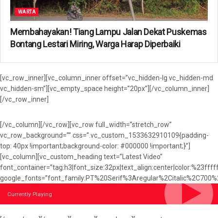
WARTA
Membahayakan! Tiang Lampu Jalan Dekat Puskemas
Bontang Lestari Miring, Warga Harap Diperbaiki
[vc_row_inner][vc_column_inner offset=”vc_hidden-lg vc_hidden-md
vc_hidden-sm”][vc_empty_space height=”20px”][/vc_column_inner]
[/vc_row_inner]
[/vc_column][/vc_row][vc_row full_width=”stretch_row”
vc_row_background=”” css=”.vc_custom_1533632910109{padding-
top: 40px !important;background-color: #000000 !important;}”]
[vc_column][vc_custom_heading text=”Latest Video”
font_container=”tag:h3|font_size:32px|text_align:center|color:%23ffff
google_fonts=”font_family:PT%20Serif%3Aregular%2Citalic%2C700%
Currently Playing