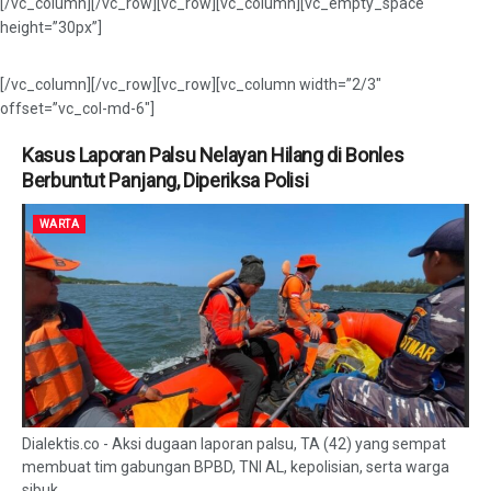
[/vc_column][/vc_row][vc_row][vc_column][vc_empty_space
height=”30px”]
[/vc_column][/vc_row][vc_row][vc_column width=”2/3″
offset=”vc_col-md-6″]
Kasus Laporan Palsu Nelayan Hilang di Bonles
Berbuntut Panjang, Diperiksa Polisi
WARTA
Dialektis.co - Aksi dugaan laporan palsu, TA (42) yang sempat
membuat tim gabungan BPBD, TNI AL, kepolisian, serta warga
sibuk...