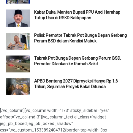
Kabar Duka, Mantan Bupati PPU Andi Harahap
Tutup Usia di RSKD Balikpapan
Polisi: Pemotor Tabrak Pot Bunga Depan Gerbang
Perum BSD dalam Kondisi Mabuk
Tabrak Pot Bunga Depan Gerbang Perum BSD,
Pemotor Dilarikan ke Rumah Sakit
APBD Bontang 2027 Diproyeksi Hanya Rp 1,6
Triliun, Sejumlah Proyek Bakal Ditunda
[/vc_column][vc_column width=”1/3″ sticky_sidebar=”yes”
offset=”vc_col-md-3″][vc_column_text el_class=”widget
jeg_pb_boxed jeg_pb_boxed_shadow”
css=”.vc_custom_1533892404712{border-top-width: 3px