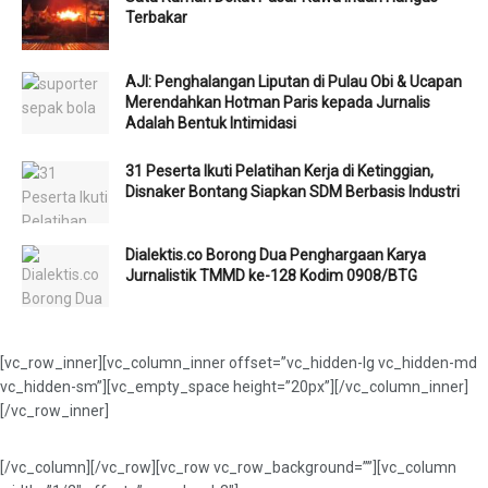
Terbakar
AJI: Penghalangan Liputan di Pulau Obi & Ucapan
Merendahkan Hotman Paris kepada Jurnalis
Adalah Bentuk Intimidasi
31 Peserta Ikuti Pelatihan Kerja di Ketinggian,
Disnaker Bontang Siapkan SDM Berbasis Industri
Dialektis.co Borong Dua Penghargaan Karya
Jurnalistik TMMD ke-128 Kodim 0908/BTG
[vc_row_inner][vc_column_inner offset=”vc_hidden-lg vc_hidden-md
vc_hidden-sm”][vc_empty_space height=”20px”][/vc_column_inner]
[/vc_row_inner]
[/vc_column][/vc_row][vc_row vc_row_background=””][vc_column