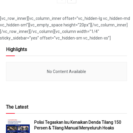
[vc_row_inner][vc_column_inner offset=”vc_hidden-lg vc_hidden-md
vc_hidden-sm”][vc_empty_space height=”20px”][/vc_column_inner]
[/vc_row_inner][/vc_column][vc_column width=”1/4″
sticky_sidebar=”yes” offset=”vc_hidden-sm vc_hidden-xs”]
Highlights
No Content Available
The Latest
Polisi Tegaskan Isu Kenaikan Denda Tilang 150
Persen & Tilang Manual Menyeluruh Hoaks