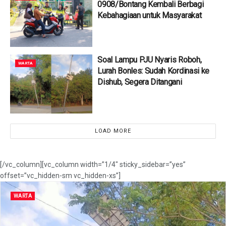
0908/Bontang Kembali Berbagi
Kebahagiaan untuk Masyarakat
Soal Lampu PJU Nyaris Roboh,
WARTA
Lurah Bonles: Sudah Kordinasi ke
Dishub, Segera Ditangani
LOAD MORE
[/vc_column][vc_column width=”1/4″ sticky_sidebar=”yes”
offset=”vc_hidden-sm vc_hidden-xs”]
WARTA